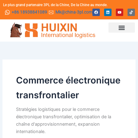
Aller
Le plus grand partenaire 3PL de la Chine, De la Chine au monde.
F
L
Y
T
au
+86 18938841089
Mk@china-3pl.com
a
i
o
i
c
n
u
k
contenu
e
k
t
t
b
e
u
o
o
d
b
k
o
i
e
k
n
Comment fonctionne HUIXIN
Base de connai
A propos de nous
Contactez nous
Commerce électronique
transfrontalier
Stratégies logistiques pour le commerce
électronique transfrontalier, optimisation de la
chaîne d'approvisionnement, expansion
internationale.