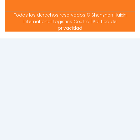
Todos los derechos reservados © Shenzhen Huixin
International Logistics Co., Ltd
| Política de
privacidad
Arabic