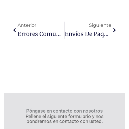
Ant
Siguie
Anterior
Siguiente
Errores Comunes En Amazon FBA First-Leg Shipping (2025) | Huixin China 3PL
Envíos De Paquetes Pequeños Desde China: Guía Completa Del Comprador
Póngase en contacto con nosotros
Rellene el siguiente formulario y nos
pondremos en contacto con usted.