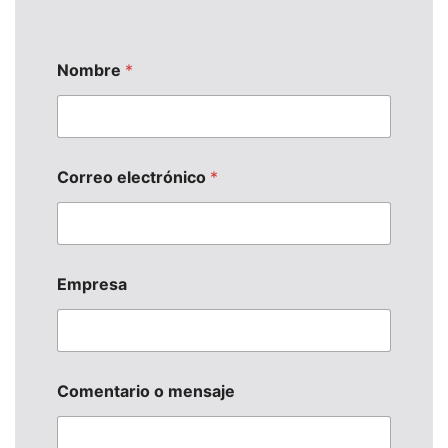
Nombre
*
N
Correo electrónico
*
o
m
b
r
e
E
Empresa
m
p
r
e
s
a
Comentario o mensaje