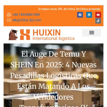
El mayor socio 3PL de China, De China al mundo.
F
L
Y
T
+86 18938841089
a
i
o
i
c
n
u
k
Mk@china-3pl.com
e
k
t
t
b
e
u
o
o
d
b
k
o
i
e
k
n
Cómo funciona HUIXIN
Quiénes somos
Póngase en contacto con nosotros
El Auge De Temu Y
SHEIN En 2025: 4 Nuevas
Pesadillas Logísticas Que
Están Matando A Los
Vendedores