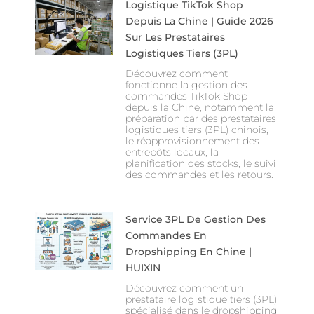
Logistique TikTok Shop
Depuis La Chine | Guide 2026
Sur Les Prestataires
Logistiques Tiers (3PL)
Découvrez comment
fonctionne la gestion des
commandes TikTok Shop
depuis la Chine, notamment la
préparation par des prestataires
logistiques tiers (3PL) chinois,
le réapprovisionnement des
entrepôts locaux, la
planification des stocks, le suivi
des commandes et les retours.
Service 3PL De Gestion Des
Commandes En
Dropshipping En Chine |
HUIXIN
Découvrez comment un
prestataire logistique tiers (3PL)
spécialisé dans le dropshipping