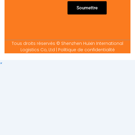
Soumettre
Tous droits réservés © Shenzhen Huixin International
Logistics Co, Ltd
| Politique de confidentialité
×