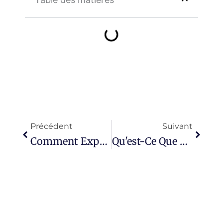
Précédent
Suiva
Précédent
Suivant
Comment Expédier Depuis La Chine Vers Amazon FBA - Guide Complet 2025
Qu'est-Ce Que Le Service De Préparation FBA En Chine - Et Pourquoi Est-Ce Important Pour Les Vendeurs D'Amazon ?