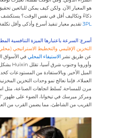
هو المعيار الآن. ولكن كيف يمكن للبائعين تحقي
ذكاءً وتكاليف أقل في نفس الوقت؟ يستكشف ه
3PL
تقديم معيار تنفيذ أسرع وأذكى وأقل تكلفة ل
أسرع: السرعة باعتبارها الميزة التنافسية المط
التخزين الإقليمي والتخطيط الاستراتيجي (مح
عن طريق نشر
الاستيفاء المحلي
في الأسواق الر
وأوروبا وجن
العملاء، فإننا نعالج نمو وحدات التخزين المخز
ومركز ميرسك في تيخوانا، الضوء على ظهور "ا
القريب من الشاطئ، مما يضمن القرب من العملاء