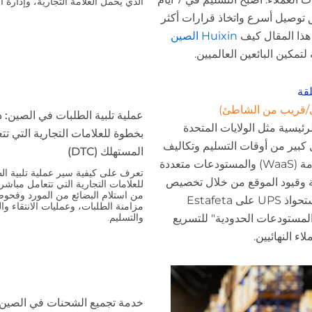
الذي يحمل العلامة التجارية، وإدارة
ق توصيل أسرع واتخاذ قرارات أكثر
ذا المقال كيف
Huixin الصين
تمكين البائعين العالميين.
لقة
لي/قريب من الشاطئ)
عملية تلبية الطلبات في الصين:
ئيسية مثل الولايات المتحدة
بخطوة للعلامات التجارية التي ت
وب شرق آسيا، تقلل Huixin بشكل كبير من أوقات التسليم وتكاليف
المستهلك (DTC)
الميل الأخير. وبالاستفادة من المستودعات كخدمة (WaaS) والمستودعات متعددة
تعرف على كيفية سير عملية تلبية ال
نية وقيود الموقع من خلال تخصيص
من استلام البضائع من المورد وفحوص
مرن للمساحة. تُسلط اتجاهات الصناعة، مثل استحواذ UPS على Estafeta
مزامنة الطلبات، وعمليات الانتقاء وال
والتسليم.
لمستودعات الحدودية" للتسريع
 النهائيين.
خدمة تجميع الشحنات في الصين: