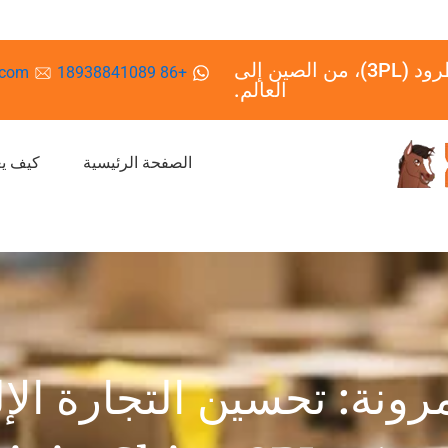
أكبر شركاء الصين في مجال النقل متعدد الطرود (3PL)، من الصين إلى
.com
+86 18938841089
العالم.
الصفحة الرئيسية
كيف يعمل 
رونة: تحسين التجارة الإل