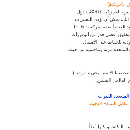
وتتيح المادة 321، بعتبتها الحالية المعفاة من الرسوم الجمركية $800، دخول
ذلك، يمكن أن تؤدي التغييرات
التشريعية المحتملة إلى خفض هذه العتبة أو تقييد المنشأ. تقدم شركة Huixin
راتيجية مزدوجة: الاستفادة من القسم 321 لتحقيق أقصى قدر من الوفورات
ة للحفاظ على الامتثال
ت المتحدة مرنة وتنافسية من حيث
تخطيط الاستراتيجي والتوجيه)
يم العالمي السلس.
 المتعددة القنوات
 مقابل النماذج الهجينة
 التكلفة ولكنها أبطأ.