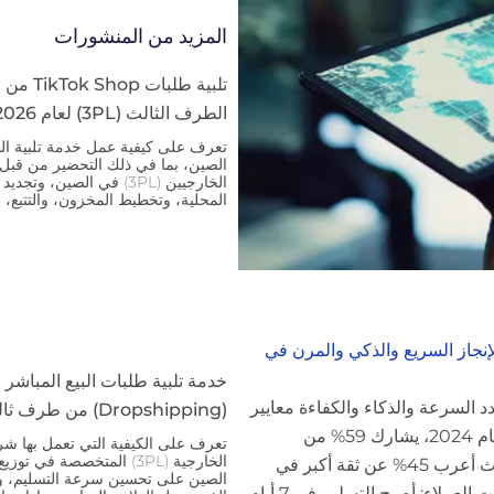
المزيد من المنشورات
تلبية طلب
الطرف الثالث (3PL) لعام 2026
الصين، بما في ذلك التحضير من قبل
الخارجيين (3PL) في الصين
المحلية، وتخطيط المخزون، والتتبع، و
لإنجاز السريع والذكي والمرن في
خدمة تلبية طلبات البيع المباشر
دد السرعة والذكاء والكفاءة معايير
(Dropshipping) من طرف ثالث (3PL) | HUIXIN
النجاح. وفقًا لبيانات شركة Pitney Bowes لعام 2024، يشارك 59% من
تعرف على الكيفية التي تعمل بها شر
الخارجية (3PL) المتخصصة في
المتسوقين في عمليات الشراء عبر الحدود، حيث أعرب 45% عن ثقة أكبر في
الصين على تحسين سرعة التسليم، وم
الشراء الدولي. وفي الوقت نفسه، تغيرت توقعات العملاء: أصبح التسليم في 7 أيام