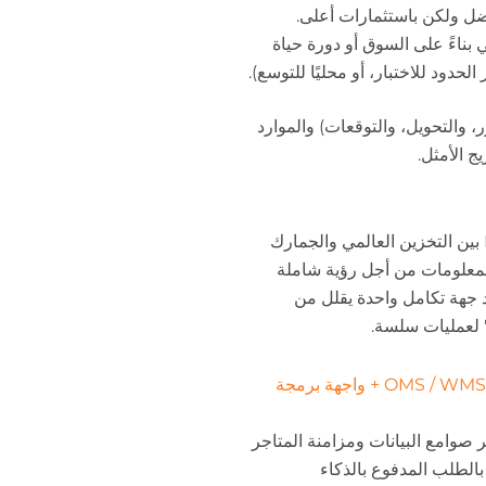
ل ولكن باستثمارات أعلى.
بناءً على السوق أو دورة حياة
لحدود للاختبار، أو محليًا للتوسع).
، والتحويل، والتوقعات) والموارد
ج الأمثل.
يربط نهج Huixin 4PL الخاص بشركة Huixin بين التخزين العالمي والجمارك
المعلومات من أجل رؤية شاملة
Wayfindr إلى أن وجود جهة تكامل واحدة يقلل من
ا" لعمليات سلسة.
الأنظمة القائمة على البيانات والتكامل (OMS / WMS / TMS + واجهة برمجة
صوامع البيانات ومزامنة المتاجر
بالطلب المدفوع بالذكاء