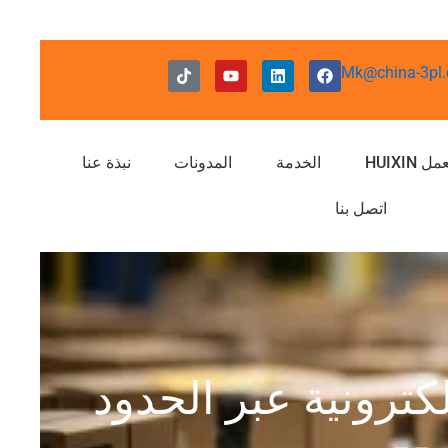
ف
ل
ي
ت
Mk@china-3pl
ي
ي
و
ي
س
ن
ت
ك
ب
ك
ي
ت
و
د
و
و
ك
إ
ب
ك
HUIXIN
الخدمة
ن
المدونات
نبذة عنا
اتصل بنا
كترونية عبر الحدود