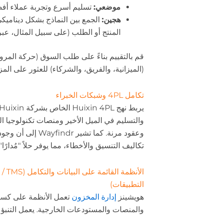
موضعي:
تسليم أسرع وتجربة عملاء أفض
هجين:
الجمع بين النماذج بشكل ديناميكي 
المنتج أو الطلب (على سبيل المثال، عبر ا
قم بالتقييم بناءً على طلب السوق (حركة المرور
(الميزانية، والفريق، والشركاء) للعثور على المزي
تكامل 4PL وشبكات الخبراء
والتسليم في الميل الأخير ومنصات تكنولوجيا 
وعقود مرنة. كما تشير 
تكاليف التنسيق والأخطاء، مما يوفر حلاً "مُدارً
التطبيقات)
هويشينز
إدارة المخزون
تعمل الأنظمة على كسر 
والمنصات والمستودعات الخارجية. يعمل التنبؤ 